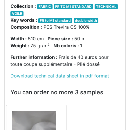
Collection :
FABRIC
FR TO M1 STANDARD
TECHNICAL
VOILE
Key words :
FR to M1 standard
double width
Composition :
PES Trevira CS 100%
Width :
510 cm
Piece size :
50 m
Weight :
75 gr/m²
Nb coloris :
1
Further information :
Frais de 40 euros pour
toute coupe supplémentaire - Plié dossé
Download technical data sheet in pdf format
You can order no more 3 samples